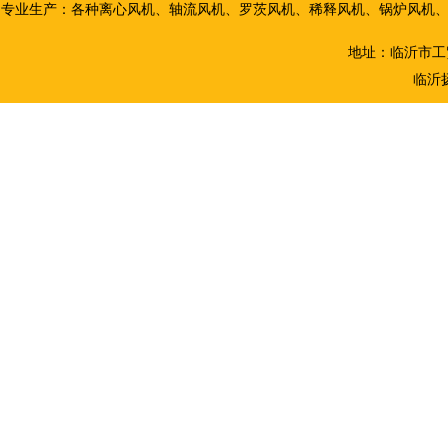
专业生产：各种离心风机、轴流风机、罗茨风机、稀释风机、锅炉风机
地址：临沂市工
临沂扬