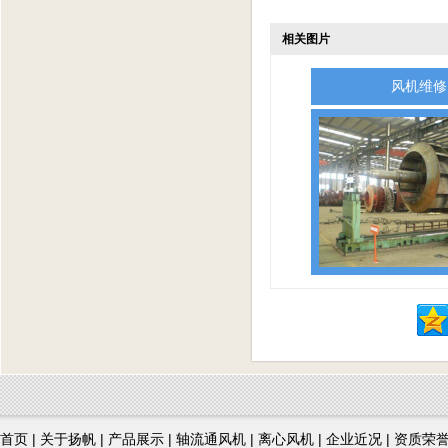
相关图片
风机维修
首页
|
关于扬帆
|
产品展示
|
轴流通风机
|
离心风机
|
企业近况
|
资质荣