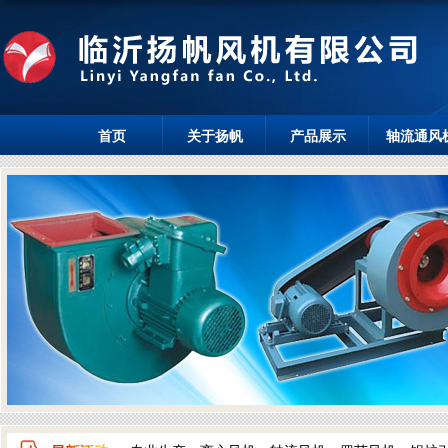
首页
关于扬帆
产品展示
轴流通风